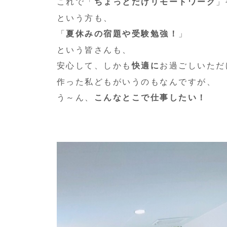
これで「
ちょっとだけリモートワーク
」
という方も、
「
夏休みの宿題や受験勉強！
」
という皆さんも、
安心して、しかも
快適に
お過ごしいただ
作った私どもがいうのもなんですが、
う～ん、
こんなとこで仕事したい！