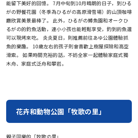
能留下美好的回憶。 7月中旬到10月晴朗的日子，到ひる
がの野餐花園（冬季為ひるがの高原滑雪場）的山頂咖啡
廳欣賞美景最棒了。 此外，ひるがの鱒魚園和オークひ
るがの的釣魚活動，連小小孩也能輕鬆享受，釣到的魚還
可以現烤來吃。 炎炎夏日，則推薦前往あゆ公園體驗抓
魚的樂趣。 10歲左右的孩子則會喜歡上樹屋探險和高空
滑索。 如果時間充裕的話，不妨全家一起體驗家庭式獨
木舟、家庭式泛舟和攀岩。
花卉和動物公園「牧歌の里」
親子同樂的「牧歌の里」