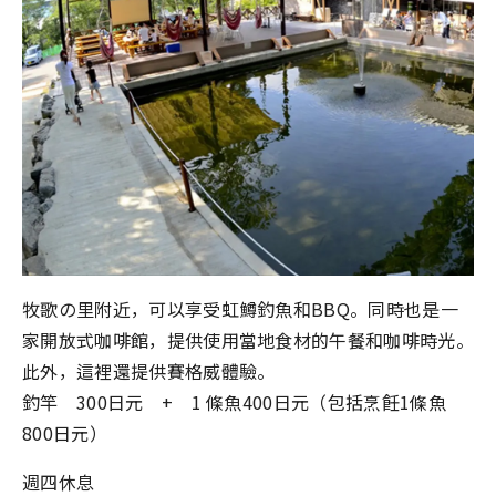
牧歌の里附近，可以享受虹鱒釣魚和BBQ。同時也是一
家開放式咖啡館，提供使用當地食材的午餐和咖啡時光。
此外，這裡還提供賽格威體驗。
釣竿 300日元 + 1 條魚400日元（包括烹飪1條魚
800日元）
週四休息