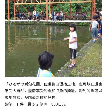
「ひるがの鱒魚花園」位處群山環抱之地，您可以在這裏
感受大自然，盡情享受釣魚和抓魚的樂趣。釣到的魚可以
現場烹調，品嚐最新鮮的烤魚。
釣竿 1 件 最多 2 條魚 800日元