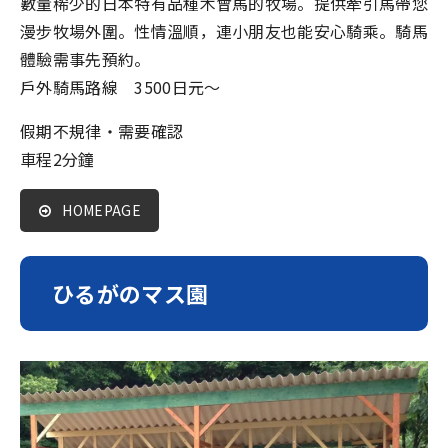
數量稀少的日本特有品種木曾馬的牧場。提供牽引馬帶您
漫步牧場外圍。性情溫順，連小朋友也能安心騎乘。騎馬
體驗需事先預約。
戶外騎馬路線 3500日元～
假期不規律・需要確認
車程2分鐘
HOMEPAGE
ひるがのマス園