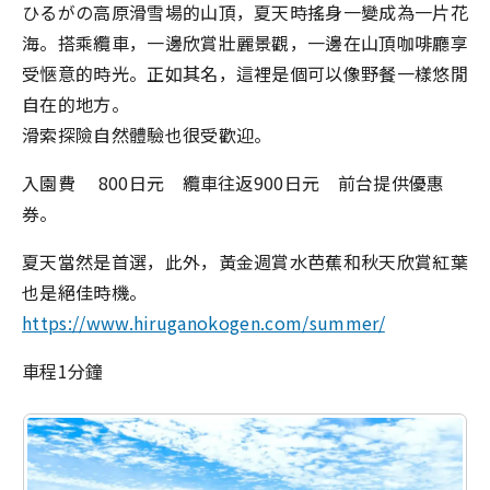
ひるがの高原滑雪場的山頂，夏天時搖身一變成為一片花
海。搭乘纜車，一邊欣賞壯麗景觀，一邊在山頂咖啡廳享
受愜意的時光。正如其名，這裡是個可以像野餐一樣悠閒
自在的地方。
滑索探險自然體驗也很受歡迎。
入園費 800日元 纜車往返900日元 前台提供優惠
券。
夏天當然是首選，此外，黃金週賞水芭蕉和秋天欣賞紅葉
也是絕佳時機。
https://www.hiruganokogen.com/summer/
車程1分鐘