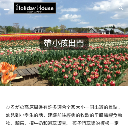
帶小孩出門
ひるがの高原周邊有許多適合全家大小一同出遊的景點。
幼兒到小學生的話，建議前往經典的牧歌的里體驗餵食動
物、騎馬、擠牛奶和遊玩遊具。 孩子們玩樂的模樣一定