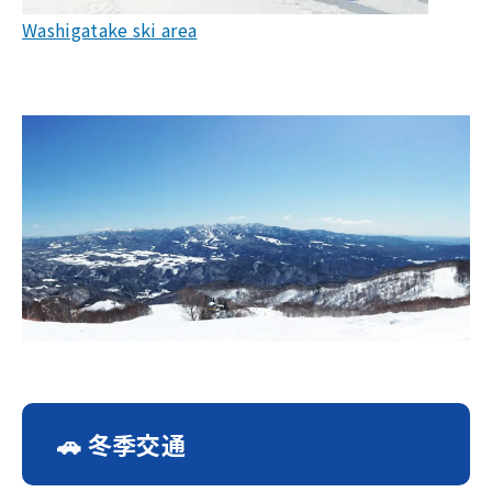
Washigatake ski area
🚗 冬季交通