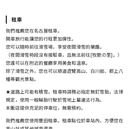
租車
我們推薦您在名古屋租車。
開車旅行能讓您的行程更加彈性。
您可以隨時前往滑雪場，享受夜間滑雪的樂趣。
（夜間滑雪時段沒有接駁車，且無法前往[牧歌の里]。）
您還可以在附近的餐廳享用美食和溫泉。
除了滑雪之外，您也可以順道遊覽高山、白川鄉、郡上八
幡等觀光景點。
★道路上可能有積雪。租車時請務必指定無釘雪胎。法律
規定，使用一般輪胎行駛於雪地上屬違法行為。
本飯店提供充足的停車位，無需預約。
我們推薦您使用豐田租車。租車點位於車站內，方便您在
高山站或其他城市還車。