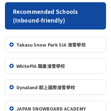
Recommended Schools
(Inbound-friendly)
Takasu Snow Park SIA 滑雪學校
WhitePlA 職業滑雪學校
Dynaland 郡上國際滑雪學校
JAPAN SNOWBOARD ACADEMY