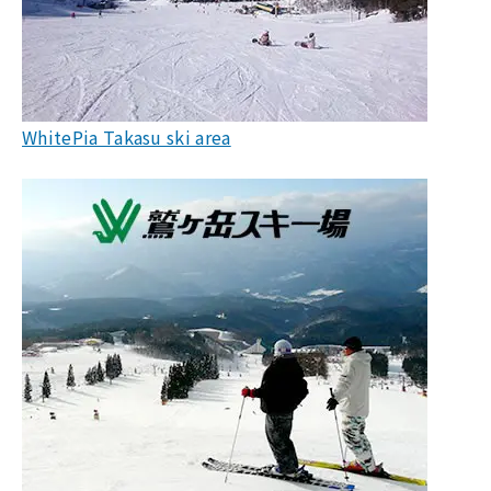
WhitePia Takasu ski area